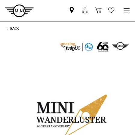
Mini
MyMini
Shopping
Wishlis
dealer
login
cart
partner
BACK