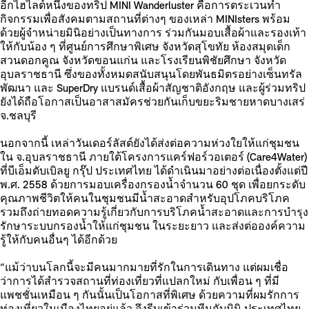
อีกไฮไลต์หนึ่งของทริป MINI Wanderluster คือการตระเวนทำ
กิจกรรมเพื่อสังคมตามสถานที่ต่างๆ ของเหล่า MINIsters พร้อม
ด้วยผู้จำหน่ายมินิอย่างเป็นทางการ ร่วมกันมอบเสื้อผ้าและรองเท้า
ให้กับน้อง ๆ ที่ศูนย์การศึกษาพิเศษ จังหวัดสุโขทัย ห้องสมุดเด็ก
สวนดอกคูณ จังหวัดขอนแก่น และโรงเรียนพิชัยศึกษา จังหวัด
อุบลราชธานี ซึ่งของทั้งหมดสนับสนุนโดยพันธมิตรอย่างเซ็นทรัล
พัฒนา และ SuperDry แบรนด์เสื้อผ้าสัญชาติอังกฤษ และผู้ร่วมทริป
ยังได้ถือโอกาสเป็นอาสาสมัครช่วยกันเก็บขยะริมชายหาดบางเสร่
จ.ชลบุรี
นอกจากนี้ เหล่าวันเดอร์ลัสต์ยังได้ส่งต่อความห่วงใยให้แก่ชุมชน
ใน จ.อุบลราชธานี ภายใต้โครงการแคร์ฟอร์วอเตอร์ (Care4Water)
ที่บีเอ็มดับเบิลยู กรุ๊ป ประเทศไทย ได้ดำเนินมาอย่างต่อเนื่องตั้งแต่ปี
พ.ศ. 2558 ด้วยการมอบเครื่องกรองน้ำจำนวน 60 ชุด เพื่อยกระดับ
คุณภาพชีวิตให้คนในชุมชนมีน้ำสะอาดสำหรับอุปโภคบริโภค
รวมถึงถ่ายทอดความรู้เกี่ยวกับการบริโภคน้ำสะอาดและการบำรุง
รักษาระบบกรองน้ำให้แก่ชุมชน ในระยะยาว และส่งต่อองค์ความ
รู้ให้กับคนอื่นๆ ได้อีกด้วย
“แม้ว่าบนโลกนี้จะมีคนมากมายที่รักในการเดินทาง แต่ผมเชื่อ
ว่าการได้สำรวจสถานที่ท่องเที่ยวที่แปลกใหม่ กับเพื่อน ๆ ที่มี
แพชชั่นเหมือน ๆ กันนั้นเป็นโอกาสที่พิเศษ ด้วยความที่ผมรักการ