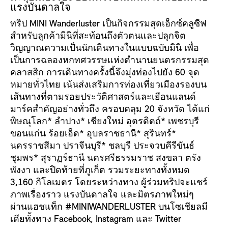
แรงบันดาลใจ
ทริป MINI Wanderluster เป็นกิจกรรมสุดเอ็กซ์คลูซีฟ
สำหรับลูกค้ามินิที่สะท้อนถึงตัวตนและปลุกจิต
วิญญาณความเป็นนักเดินทางในแบบฉบับมินิ เพื่อ
เป็นการฉลองหกทศวรรษแห่งตำนานยนตรกรรมสุด
คลาสสิก การเดินทางครั้งนี้จึงมุ่งท่องไปยัง 60 จุด
หมายทั่วไทย เน้นส่งเสริมการท่องเที่ยวเมืองรองบน
เส้นทางที่ตามรอยประวัติศาสตร์และเยือนแลนด์
มาร์คสำคัญอย่างทั่วถึง ครอบคลุม 20 จังหวัด ได้แก่
พิษณุโลก* ลำปาง* เชียงใหม่ อุตรดิตถ์* เพชรบุรี
ขอนแก่น ร้อยเอ็ด* อุบลราชธานี* สุรินทร์*
นครราชสีมา ปราจีนบุรี* ชลบุรี ประจวบคีรีขันธ์
ชุมพร* สุราฏร์ธานี นครศรีธรรมราช สงขลา ตรัง
พังงา และปิดท้ายที่ภูเก็ต รวมระยะทางทั้งหมด
3,160 กิโลเมตร โดยระหว่างทาง ผู้ร่วมทริปจะแชร์
ภาพเรื่องราว แรงบันดาลใจ และมิตรภาพใหม่ๆ
ผ่านแฮชแท็ก #MINIWANDERLUSTER บนโซเชียลมี
เดียทั้งทาง Facebook, Instagram และ Twitter