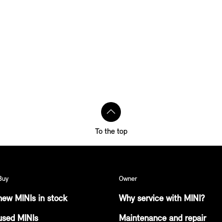
To the top
Buy
Owner
ew MINIs in stock
Why service with MINI?
used MINIs
Maintenance and repair