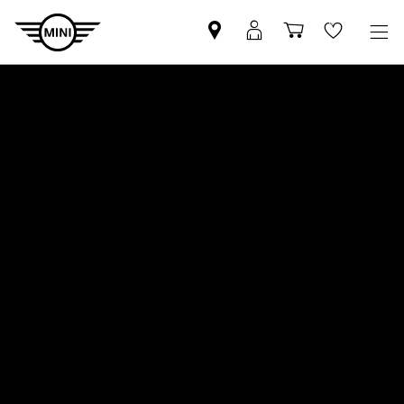
Mini
MyMini
Shopping
Wishlis
dealer
login
cart
partner