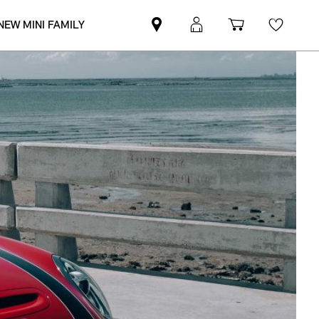
NEW MINI FAMILY
Mini
MyMini
Shopping
Wishli
dealer
login
cart
partner